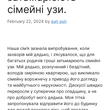
сімейні узи.
February 22, 2024
by
sun sun
Наша сім’я зазнала випробування, коли
захворів мій дядько, і з’ясувалося, що для
багатьох родичів гроші затьмарюють сімейні
узи. Мій дядько, розлучений і бездітний,
володів омріяною квартирою, що викликало
сімейну ворожнечу з приводу його догляду
та майбутнього нерухомості. Дискусії швидко
переросли у суперечки про спадщину, а не
про добробут мого дядька. Моя тітка
запропонувала відправити його до будинку
для людей похилого віку, щоб продати