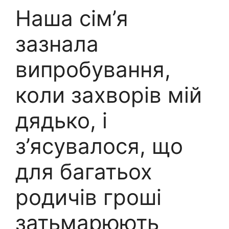
Наша сім’я
зазнала
випробування,
коли захворів мій
дядько, і
з’ясувалося, що
для багатьох
родичів гроші
затьмарюють