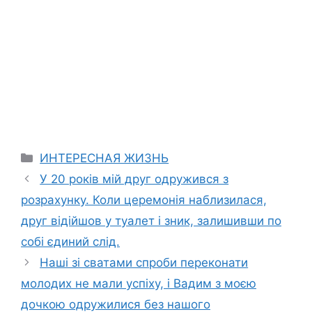
Categories
ИНТЕРЕСНАЯ ЖИЗНЬ
У 20 років мій друг одружився з
розрахунку. Коли церемонія наблизилася,
друг відійшов у туалет і зник, залишивши по
собі єдиний слід.
Наші зі сватами спроби переконати
молодих не мали успіху, і Вадим з моєю
дочкою одружилися без нашого