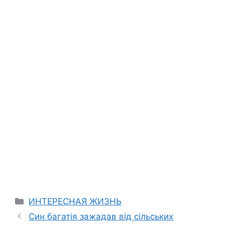
Categories
ИНТЕРЕСНАЯ ЖИЗНЬ
Син багатія зажадав від сільських