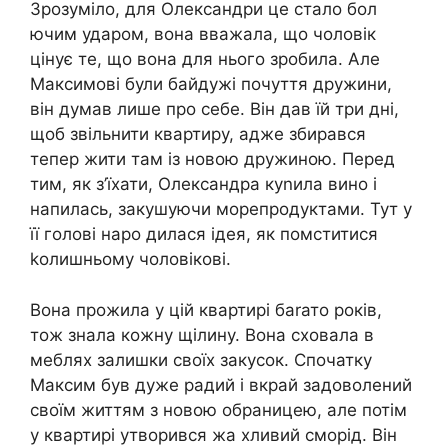
Зрозуміло, для Олександри це стало бол
ючим ударом, вона вважала, що чоловік
цінує те, що вона для нього зробила. Але
Максимові були байдужі почуття дружини,
він думав лише про себе. Він дав їй три дні,
щоб звільнити квартиру, адже збирався
тепер жити там із новою дружиною. Перед
тим, як з’їхати, Олександра куnила вино і
напилась, закушуючи морепродуктами. Тут у
її голові наро дилася ідея, як помститися
kолишньому чоловікові.
Вона прожила у цій квартирі баrато років,
тож знала кожну щілину. Вона сховала в
меблях залишки своїх закусок. Спочатку
Максим був дуже радий і вкрай задоволений
своїм життям з новою обраницею, але потім
у квартирі утворився жа хливий сморід. Він