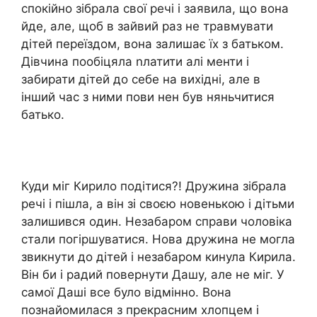
спокійно зібрала свої речі і заявила, що вона
йде, але, щоб в зайвий раз не травмувати
дітей переїздом, вона залишає їх з батьком.
Дівчина пообіцяла nлатити алі менти і
забирати дітей до себе на вихідні, але в
інший час з ними пови нен був няньчитися
батько.
Куди міг Кирило подітися?! Дружина зібрала
речі і пішла, а він зі своєю новенькою і дітьми
залишився один. Незабаром справи чоловіка
стали погіршуватися. Нова дружина не могла
звикнути до дітей і незабаром кинула Кирила.
Він би і радий повернути Дашу, але не міг. У
самої Даші все було відмінно. Вона
познайомилася з прекрасним хлопцем і