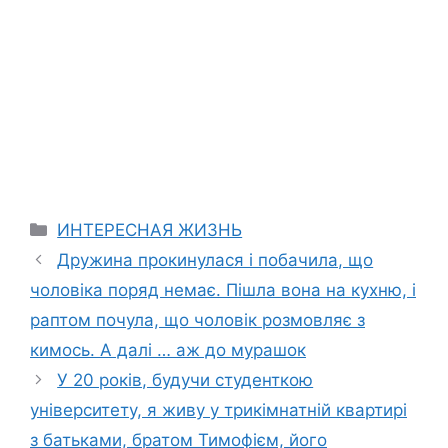
Categories
ИНТЕРЕСНАЯ ЖИЗНЬ
Дружина прокинулася і побачила, що
чоловіка поряд немає. Пішла вона на кухню, і
раптом почула, що чоловік розмовляє з
кимось. А далі … аж до мурашок
У 20 років, будучи студенткою
університету, я живу у трикімнатній квартирі
з батьками, братом Тимофієм, його