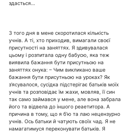
здасться…
З того дня в мене скоротилася кількість
учнів. А ті, хто приходив, вимагали своєї
присутності на заняттях. Я здивувалася
цьому і розпитала одну бабусю, яка теж
виявила бажання бути присутньою на
заняттях онука: – Чим викликано ваше
бажання бути присутньою на уроках? Як
з’ясувалося, сусідка підстерігає батьків моїх
учнів та розповідає їм жахи, мовляв, її син
так само займався у мене, але вона забрала
його та відвела до іншого реаетитора. А
причина в тому, що я б’ю та лаю нецензурно
учнів. Ось батьки й чатують своїх чад. Я не
намагатимуся переконувати батьків. Я