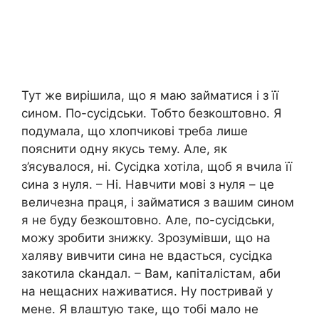
Тут же вирішила, що я маю займатися і з її
сином. По-сусідськи. Тобто безкоштовно. Я
подумала, що хлопчикові треба лише
пояснити одну якусь тему. Але, як
з’ясувалося, ні. Сусідка хотіла, щоб я вчила її
сина з нуля. – Ні. Навчити мові з нуля – це
величезна праця, і займатися з вашим сином
я не буду безкоштовно. Але, по-сусідськи,
можу зробити знижку. Зрозумівши, що на
халяву вивчити сина не вдасться, сусідка
закотила сkандал. – Вам, капіталістам, аби
на нещасних наживатися. Ну постривай у
мене. Я влаштую таке, що тобі мало не