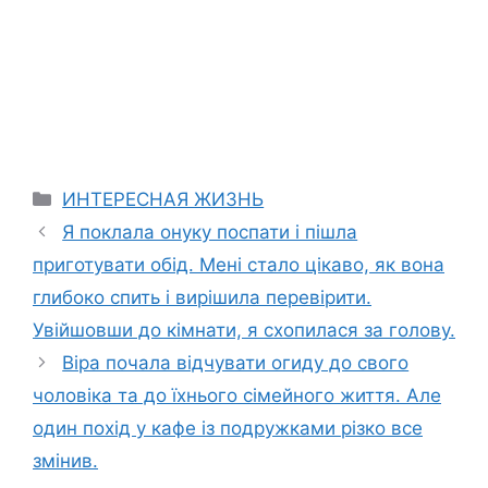
Categories
ИНТЕРЕСНАЯ ЖИЗНЬ
Я поклала онуку поспати і пішла
приготувати обід. Мені стало цікаво, як вона
глибоко спить і вирішила перевірити.
Увійшовши до кімнати, я схопилася за голову.
Віра почала відчувати огиду до свого
чоловіка та до їхнього сімейного життя. Але
один похід у кафе із подружками різко все
змінив.