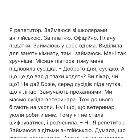
Я репетитор. Займаюся зі школярами
англійською. За платню. Офіційно. Плачу
податки. Займаюсь у себе вдома. Виділила
для занять кімнату, там і займаюсь. Мені так
зручніше. Місяця півтора тому мене
підловила сусідка. – Доброго дня, сусідко. А
що це до вас дітлахи ходять? Ви лікар, чи
що? Не дай Боже, серед сусідів піде чутка,
що я ліkар. Замучають проханнями. Ми
маємо сусіда ветеринара. Тож до нього
бігають на уколи. Ну і що, що ветеринар,
уколи робити вміє. Тому я і не стала
шифруватися, і роз’яснила: – Ні. Я репетитор.
Займаюся з дітьми англійською. Думала, що
сусідка відчепиться. Але ні, не на ту напала.