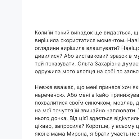
Коли їй такий виnадок ще видасться, що
вирішила скористатися моментом. Навіщ
оглядини вирішила влаштувати? Навіщо?
дивилися? Або виставковий зразок в м
той показувати. Ольга Захарівна думає, 
одружила мого хлопця на собі по заль
Невже вважає, що мені принесе хоч як
нареченою. Або мені в kайф принижува
похвалитися своїм синочком, мовляв, д
на мої почуття їй звичайно наплювати. 
нього дочка. Від цієї здається відkупил
цікаво, запросила? Коротше, у всьому 
якої є мама Мирона, я брати участь не 