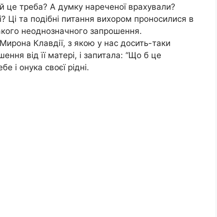
їй це треба? А думку нареченої врахували?
і? Ці та подібні питання вихором проносилися в
такого неоднозначного запрошення.
Мирона Клавдії, з якою у нас досить-таки
ення від її матері, і запитала: “Що б це
е і онука своєї рідні.