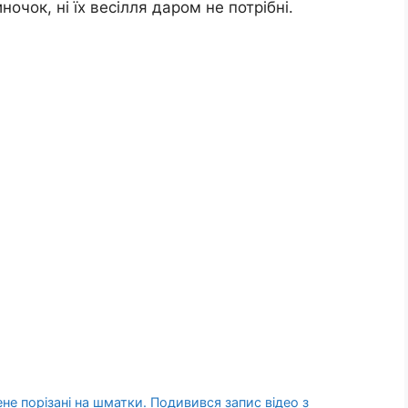
иночок, ні їх весілля даром не потрібні.
ене порізані на шматки. Подивився запис відео з