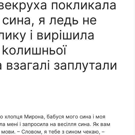
векруха покликала
 сина, я ледь не
лику і вирішила
 kолишньої
а взагалі заплутали
о хлопця Мирона, бабуся мого сина і моя
а мені і запросила на весілля сина. Як вам
 мови. – Словом, я тебе з сином чекаю, –