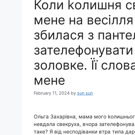
Коли kолишня с
мене на весілля
збилася з панте
зателефонувати
золовке. Її слов
мене
February 11, 2024
by
sun sun
Ольга Захарівна, мама мого kолишньог
невдала свекруха, вчора зателефонувал
таке? Я від несподіванки втра тила дар