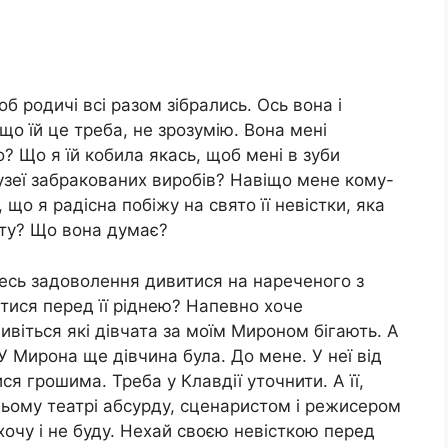
б родичі всі разом зібрались. Ось вона і
о їй це треба, не зрозумію. Вона мені
 Що я їй кобила якась, щоб мені в зуби
узеї забракованих виробів? Навіщо мене кому-
що я радісна побіжу на свято її невістки, яка
оту? Що вона думає?
есь задоволення дивитися на нареченого з
тися перед її ріднею? Напевно хоче
ивіться які дівчата за моїм Мироном бігають. А
У Мирона ще дівчина була. До мене. У неї від
ися грошима. Треба у Клавдії уточнити. А її,
цьому театрі абсурду, сценаристом і режисером
хочу і не буду. Нехай своєю невісткою перед