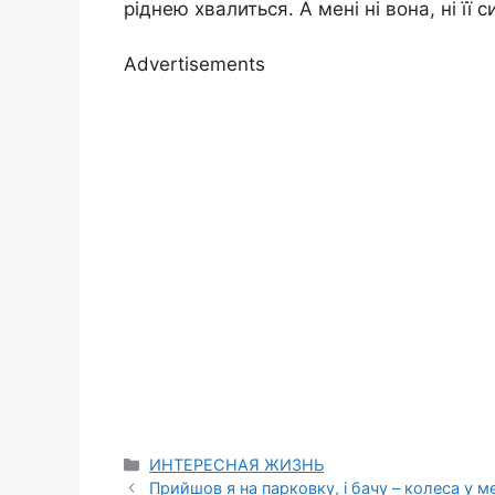
ріднею хвалиться. А мені ні вона, ні її с
Advertisements
Categories
ИНТЕРЕСНАЯ ЖИЗНЬ
Прийшов я на парковку, і бачу – колеса у м