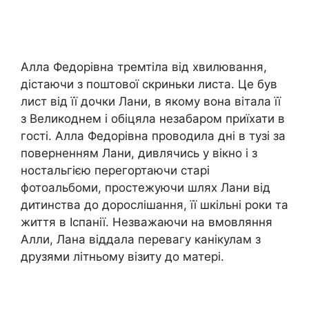
Алла Федорівна тремтіла від хвилювання,
дістаючи з поштової скриньки листа. Це був
лист від її дочки Лани, в якому вона вітала її
з Великоднем і обіцяла незабаром приїхати в
гості. Алла Федорівна проводила дні в тузі за
поверненням Лани, дивлячись у вікно і з
ностальгією перегортаючи старі
фотоальбоми, простежуючи шлях Лани від
дитинства до дорослішання, її шкільні роки та
життя в Іспанії. Незважаючи на вмовляння
Алли, Лана віддала перевагу канікулам з
друзями літньому візиту до матері.