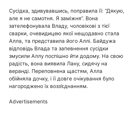
Сусідка, здивувавшись, поправила її: “Дякую,
але я не самотня. Я заміжня”. Вона
зателефонувала Владу, чоловікові з тієї
сварки, очевидицею якої нещодавно стала
Алла, та представила його Аллі. Байдужа
відповідь Влада та запевнення сусідки
змусили Аллу поспішно йти додому. На свою
радість, вона виявила Лану, сидячу на
веранді. Переповнена щастям, Алла
обійняла дочку, і її довге очікування було
нагороджено їх возз’єднанням.
Advertisements