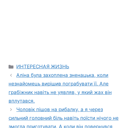
Categories
ИНТЕРЕСНАЯ ЖИЗНЬ
Аліна була захоплена зненацька, коли
незнайомець вирішив пограбувати її. Але
грабіжник навіть не уявляв, у який жах він
вплутався.
Чоловік пішов на рибалку, а я через
сильний головний біль навіть поїсти нічого не
змогла приготувати. А коли він повернувся