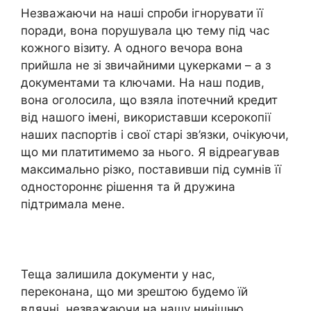
Незважаючи на наші спроби ігнорувати її
поради, вона порушувала цю тему під час
кожного візиту. А одного вечора вона
прийшла не зі звичайними цукерками – а з
документами та ключами. На наш подив,
вона оголосила, що взяла іпотечний кредит
від нашого імені, використавши ксерокопії
наших паспортів і свої старі зв’язки, очікуючи,
що ми платитимемо за нього. Я відреагував
максимально різко, поставивши під сумнів її
одностороннє рішення та й дружина
підтримала мене.
Теща залишила документи у нас,
переконана, що ми зрештою будемо їй
вдячні, незважаючи на нашу нинішню