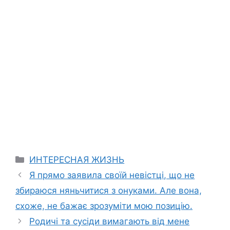
Categories
ИНТЕРЕСНАЯ ЖИЗНЬ
Я прямо заявила своїй невістці, що не
збираюся няньчитися з онуками. Але вона,
схоже, не бажає зрозуміти мою позицію.
Родичі та сусіди вимагають від мене