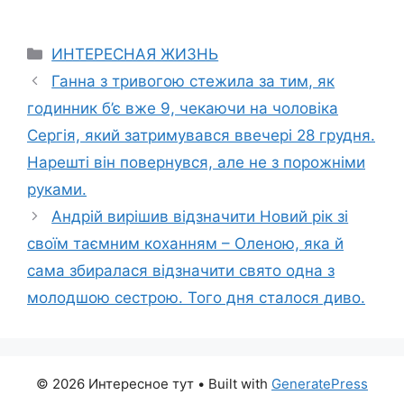
Categories
ИНТЕРЕСНАЯ ЖИЗНЬ
Ганна з тривогою стежила за тим, як
годинник б’є вже 9, чекаючи на чоловіка
Сергія, який затримувався ввечері 28 грудня.
Нарешті він повернувся, але не з порожніми
руками.
Андрій вирішив відзначити Новий рік зі
своїм таємним коханням – Оленою, яка й
сама збиралася відзначити свято одна з
молодшою сестрою. Того дня сталося диво.
© 2026 Интересное тут
• Built with
GeneratePress