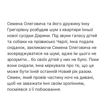
Семена Олеговича та його дружину Інну
Григорівну розбудив шум з квартири їхньої
нової сусідки Дарини. Під звуки галасу дітей
та собаки на прізвисько Чарлі, Інна подала
сніданок, закликаючи Семена Олеговича не
зосереджуватися на шумі, адже їм цього не
зрозуміти… бо своїх дітей у них не було. Поки
вони снідали, Інна міркувала про те, що це
може бути їхній останній Новий рік разом.
Семен, який провів частину ночі на дивані,
щоб не заважати Інні своїм хропінням,
посміявся з її побоювання.