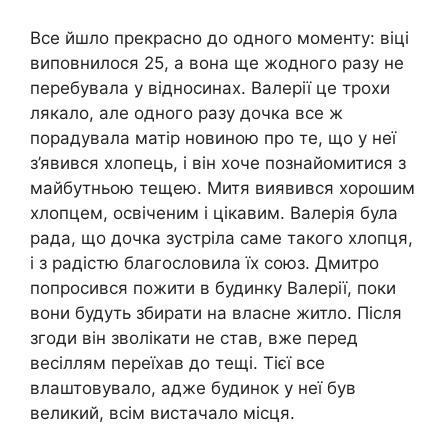
Все йшло прекрасно до одного моменту: віці
виповнилося 25, а вона ще жодного разу не
перебувала у відносинах. Валерії це трохи
лякало, але одного разу дочка все ж
порадувала матір новиною про те, що у неї
з’явився хлопець, і він хоче познайомитися з
майбутньою тещею. Митя виявився хорошим
хлопцем, освіченим і цікавим. Валерія була
рада, що дочка зустріла саме такого хлопця,
і з радістю благословила їх союз. Дмитро
попросився пожити в будинку Валерії, поки
вони будуть збирати на власне житло. Після
згоди він зволікати не став, вже перед
весіллям переїхав до тещі. Тієї все
влаштовувало, адже будинок у неї був
великий, всім вистачало місця.