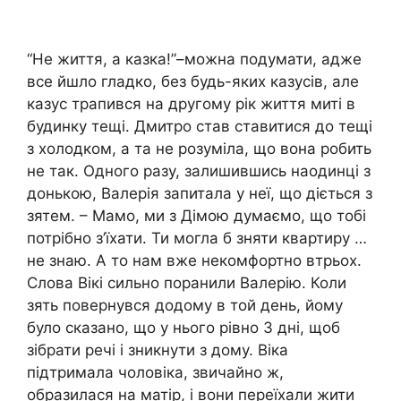
“Не життя, а казка!”–можна подумати, адже
все йшло гладко, без будь-яких казусів, але
казус трапився на другому рік життя миті в
будинку тещі. Дмитро став ставитися до тещі
з холодком, а та не розуміла, що вона робить
не так. Одного разу, залишившись наодинці з
донькою, Валерія запитала у неї, що діється з
зятем. – Мамо, ми з Дімою думаємо, що тобі
потрібно з’їхати. Ти могла б зняти квартиру …
не знаю. А то нам вже некомфортно втрьох.
Слова Вікі сильно поранили Валерію. Коли
зять повернувся додому в той день, йому
було сказано, що у нього рівно 3 дні, щоб
зібрати речі і зникнути з дому. Віка
підтримала чоловіка, звичайно ж,
образилася на матір, і вони переїхали жити