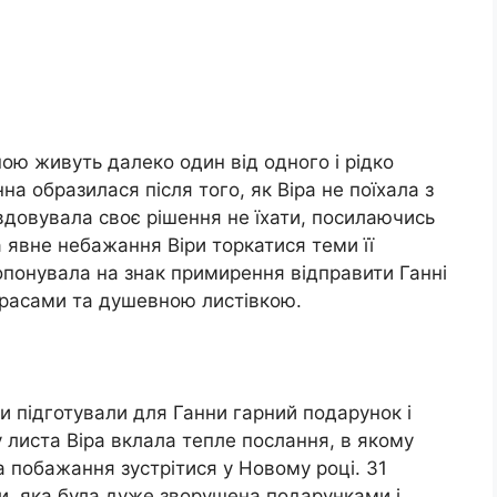
ною живуть далеко один від одного і рідко
а образилася після того, як Віра не поїхала з
авдовувала своє рішення не їхати, посилаючись
а явне небажання Віри торкатися теми її
ропонувала на знак примирення відправити Ганні
красами та душевною листівкою.
и підготували для Ганни гарний подарунок і
 листа Віра вклала тепле послання, в якому
а побажання зустрітися у Новому році. 31
ни, яка була дуже зворушена подарунками і