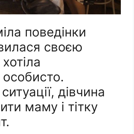
іла поведінки
авилася своєю
 хотіла
 особисто.
ситуації, дівчина
ти маму і тітку
т.