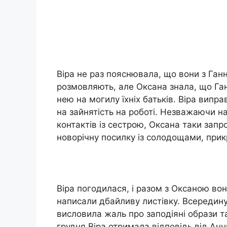
Віра не раз пояснювала, що вони з Ган
розмовляють, але Оксана знала, що Ганн
нею на могилу їхніх батьків. Віра випр
на зайнятість на роботі. Незважаючи н
контактів із сестрою, Оксана таки зап
новорічну посилку із солодощами, при
Віра погодилася, і разом з Оксаною вон
написали дбайливу листівку. Всередину
висловила жаль про заподіяні образи т
грудня Віра отримала відповідь від Ан