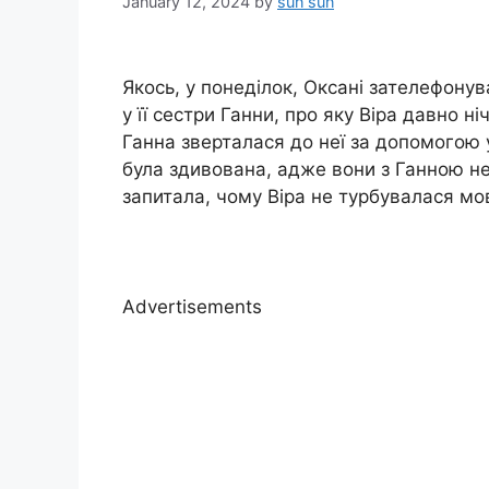
January 12, 2024
by
sun sun
Якось, у понеділок, Оксані зателефонув
у її сестри Ганни, про яку Віра давно 
Ганна зверталася до неї за допомогою 
була здивована, адже вони з Ганною не
запитала, чому Віра не турбувалася м
Advertisements