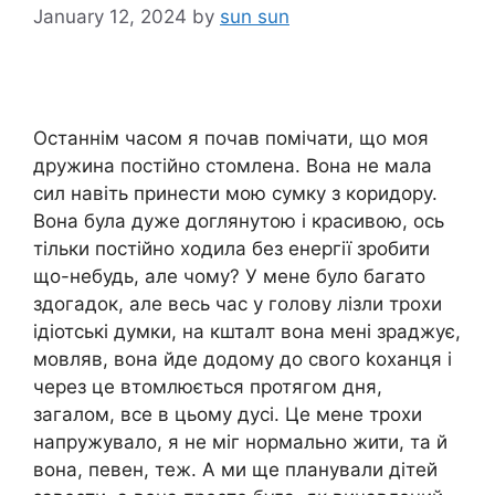
January 12, 2024
by
sun sun
Останнім часом я почав помічати, що моя
дружина постійно стомлена. Вона не мала
сил навіть принести мою сумку з коридору.
Вона була дуже доглянутою і красивою, ось
тільки постійно ходила без енергії зробити
що-небудь, але чому? У мене було багато
здогадок, але весь час у голову лізли трохи
ідіотські думки, на кшталт вона мені зраджує,
мовляв, вона йде додому до свого kоханця і
через це втомлюється протягом дня,
загалом, все в цьому дусі. Це мене трохи
напружувало, я не міг нормально жити, та й
вона, певен, теж. А ми ще планували дітей