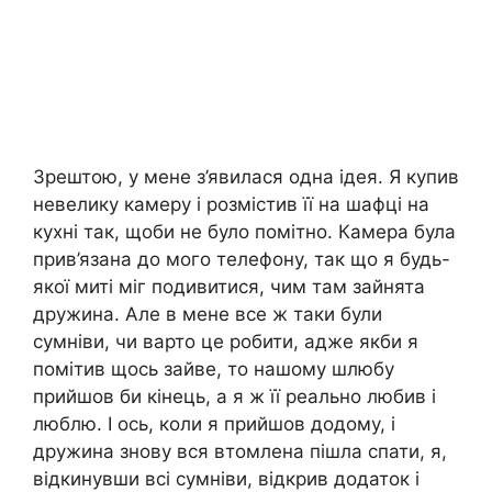
Зрештою, у мене з’явилася одна ідея. Я купив
невелику камеру і розмістив її на шафці на
кухні так, щоби не було помітно. Камера була
прив’язана до мого телефону, так що я будь-
якої миті міг подивитися, чим там зайнята
дружина. Але в мене все ж таки були
сумніви, чи варто це робити, адже якби я
помітив щось зайве, то нашому шлюбу
прийшов би кінець, а я ж її реально любив і
люблю. І ось, коли я прийшов додому, і
дружина знову вся втомлена пішла спати, я,
відкинувши всі сумніви, відкрив додаток і