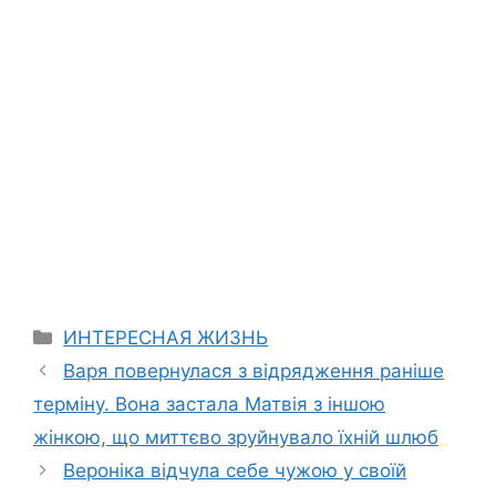
Categories
ИНТЕРЕСНАЯ ЖИЗНЬ
Варя повернулася з відрядження раніше
терміну. Вона застала Матвія з іншою
жінкою, що миттєво зруйнувало їхній шлюб
Вероніка відчула себе чужою у своїй