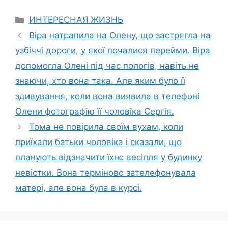
Categories
ИНТЕРЕСНАЯ ЖИЗНЬ
Віра натрапила на Олену, що застрягла на
узбіччі дороги, у якої почалися перейми. Віра
допомогла Олені під час пологів, навіть не
знаючи, хто вона така. Але яким було її
здивування, коли вона виявила в телефоні
Олени фотографію її чоловіка Сергія.
Тома не повірила своїм вухам, коли
приїхали батьки чоловіка і сказали, що
планують відзначити їхнє весілля у будинку
невістки. Вона теpміново зателефонувала
матері, але вона була в курсі.