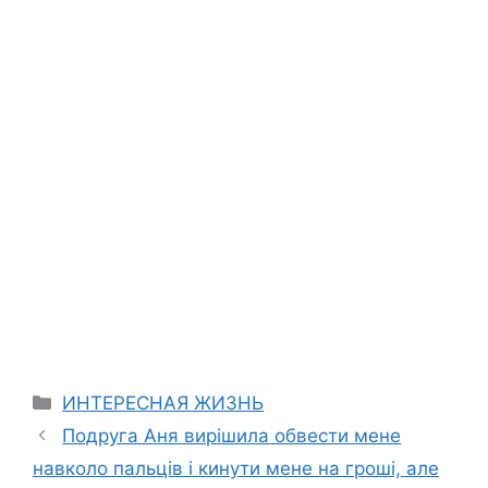
Categories
ИНТЕРЕСНАЯ ЖИЗНЬ
Подруга Аня вирішила обвести мене
навколо пальців і кинути мене на гроші, але