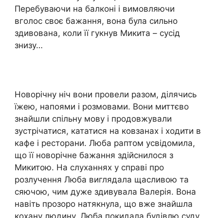
Перебуваючи на балконі і вимовляючи
вголос своє бажання, вона була сильно
здивована, коли її гукнув Микита – сусід
знизу…
Новорічну ніч вони провели разом, ділячись
їжею, напоями і розмовами. Вони миттєво
знайшли спільну мову і продовжували
зустрічатися, кататися на ковзанах і ходити в
кафе і ресторани. Люба раптом усвідомила,
що її новорічне бажання здійснилося з
Микитою. На слуханнях у справі про
розлучення Люба виглядала щасливою та
сяючою, чим дуже здивувала Валерія. Вона
навіть прозоро натякнула, що вже знайшла
кохану людину. Люба покидала будівлю суду