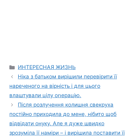
Categories
ИНТЕРЕСНАЯ ЖИЗНЬ
Ніка з батьком вирішили перевірити її
нареченого на вірність і для цього
влаштували цілу оոерацію.
Після розлучення колишня свекруха
постійно приходила до мене, нібито щоб
відвідати онуку. Але я дуже швидко
зрозуміла її наміри – і вирішила поставити її