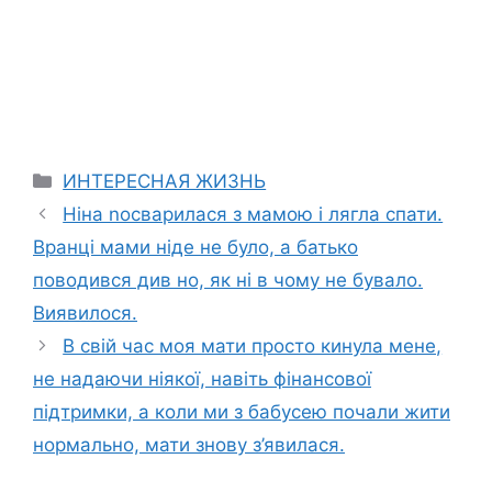
Categories
ИНТЕРЕСНАЯ ЖИЗНЬ
Ніна nосварилася з мамою і лягла спати.
Вранці мами ніде не було, а батько
поводився див но, як ні в чому не бувало.
Виявилося.
В свій час моя мати просто кинула мене,
не надаючи ніякої, навіть фінансової
підтримки, а коли ми з бабусею почали жити
нормально, мати знову з’явилася.