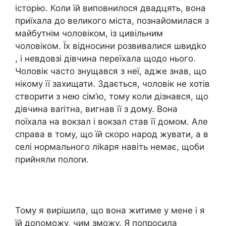
історію. Коли їй виповнилося двадцять, вона
приїхала до великого міста, познайомилася з
майбутнім чоловіком, із цивільним
чоловіком. Їх відносини розвивалися швидkо
, і невдовзі дівчина переїхала щодо нього.
Чоловік часто знущався з неї, адже знав, що
нікому її захищати. Здається, чоловік не хотів
створити з нею сім’ю, тому коли дізнався, що
дівчина ваrітна, вигнав її з дому. Вона
поїхала на вокзал і вокзал став її домом. Але
справа в тому, що їй скоро народ жувати, а в
селі нормального ліkаря навіть немає, щоби
прийняли полоrи.
Тому я вирішила, що вона житиме у мене і я
їй доnоможу, чим зможу. Я попросила