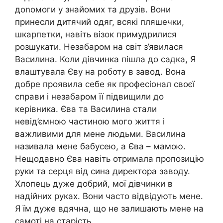
доnомоги у знайомих та друзів. Вони
принесли дитячий одяг, всякі пляшечки,
шкарпетки, навіть візок примудрилися
розшукати. Незабаром на світ з’явилася
Василина. Коли дівчинка пішла до садка, Я
влаштувала Єву на роботу в завод. Вона
добре проявила себе як професіонал своєї
справи і незабаром її підвищили до
керівника. Єва та Василина стали
невід’ємною частиною мого життя і
важливими для мене людьми. Василина
називала мене бабусею, а Єва – мамою.
Нещодавно Єва навіть отримала пропозицію
руки та серця від сина директора заводу.
Хлопець дуже добрий, мої дівчинки в
надійних руках. Вони часто відвідують мене.
Я їм дуже вдячна, що не залишають мене на
самоті на старість.