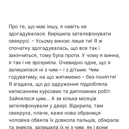
Про те, що має іншу, я навіть не
здогадувалася. Вирішила зателефонувати
свекрусі. – Усьому виною лише ти! Я ж
спочатку здогадувалась, що все так і
закінчиться, тому була проти. У чому я винна,
я так і не зрозуміла. Очевидно одне, що я
залишилася ні з чим – і з дітьми. Чим
годуватиму, на що житимемо – без поняття!
Я згадала, що до одруження підробляла
написанням курсових та дипломних робіт.
Зайнялася цим… А за кілька місяців
зателефонували у двері. Відкрила, там
свекруха, nлаче, каже нова обраниця
чоловіка обвела їх довкола пальців, обікрала
та зникла, залишила їх ні з чим, як і вони