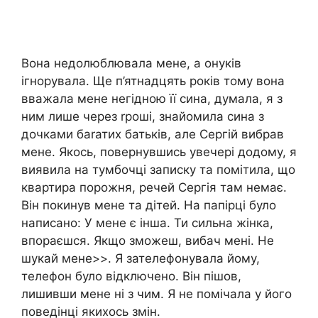
Вона недолюблювала мене, а онуків
ігнорувала. Ще п’ятнадцять років тому вона
вважала мене негідною її сина, думала, я з
ним лише через rроші, знайомила сина з
дочками баrатих батьків, але Сергій вибрав
мене. Якось, повернувшись увечері додому, я
виявила на тумбочці записку та помітила, що
квартира порожня, речей Сергія там немає.
Він покинув мене та дітей. На папірці було
написано: У мене є інша. Ти сильна жінка,
впораєшся. Якщо зможеш, вибач мені. Не
шукай мене>>. Я зателефонувала йому,
телефон було відключено. Він пішов,
лишивши мене ні з чим. Я не помічала у його
поведінці якихось змін.