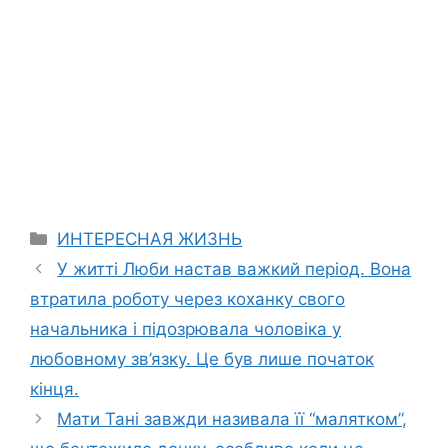
Categories
ИНТЕРЕСНАЯ ЖИЗНЬ
У житті Люби настав важкий період. Вона
втратила роботу через коханку свого
начальника і підозрювала чоловіка у
любовному зв’язку. Це був лише початок
кінця.
Мати Тані завжди називала її “малятком”,