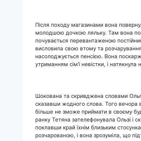
Після походу магазинами вона поверну
молодшою дочкою ляльку. Там вона поч
почувається перевантаженою постійни
висловила свою втому та розчарування,
насолоджується пенсією. Вона поскарж
утриманням сім’ї невістки, і натякнула 
Шокована та скривджена словами Ольги
сказавши жодного слова. Того вечора в
більше не зможе приймати в своєму бу
ранку Тетяна зателефонувала Ользі і ска
поклавши край їхнім близьким стосунк
розчарованою, і вона зрозуміла, що пі