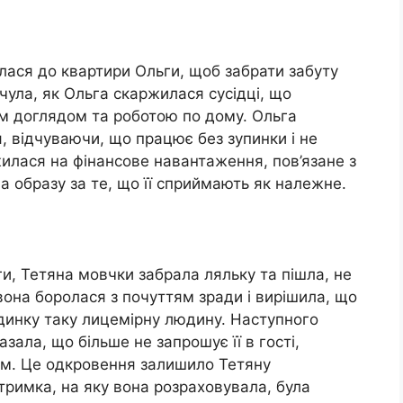
лася до квартири Ольги, щоб забрати забуту
ула, як Ольга скаржилася сусідці, що
м доглядом та роботою по дому. Ольга
 відчуваючи, що працює без зупинки і не
илася на фінансове навантаження, пов’язане з
на образу за те, що її сприймають як належне.
, Тетяна мовчки забрала ляльку та пішла, не
она боролася з почуттям зради і вирішила, що
динку таку лицемірну людину. Наступного
зала, що більше не запрошує її в гості,
ам. Це одкровення залишило Тетяну
дтримка, на яку вона розраховувала, була