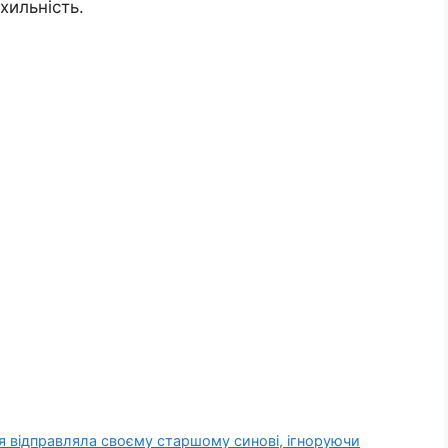
хильність.
ки я відправляла своєму старшому синові, ігноруючи