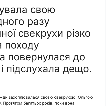
нувала свою
дного разу
ної свекрухи різко
я походу
а повернулася до
і підслухала дещо.
авжди захоплювалася своєю свекрухою, Ольгою
у. Протягом багатьох років, поки вона