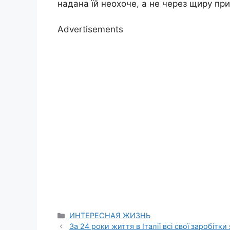
надана їй неохоче, а не через щиру при
Advertisements
Categories
ИНТЕРЕСНАЯ ЖИЗНЬ
За 24 роки життя в Італії всі свої заробіт