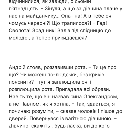
відчинилися, як завжди, о сьомій
п’ятнадцять. – Зінуля, а що за дівчина плаче у
нас на майданчику… Опа- на! А в тебе очі
чомусь червоні?! Що трапилося?! – Гад!
Сволота! Зрад ник! Заліз під спідницю до
молодої, а тепер прикидаєшся?
Андрій стояв, роззявивши рота. – Ти це про
що? Чи можеш по-людськи, без криків
пояснити? І тут я заплющила очі і
розплющила рота. Пригадала всі образи.
Навіть те, що він назвав сина Олександром,
а не Павлом, як я хотіла. – Так, здається, я
починаю розуміти, – сказав чоловік і пішов до
дверей. Повернувся із ваrітною дівчиною. –
Дівчино, скажіть , будь ласка, ви до кого