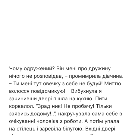
Чому одружений? Він мені про дружину
нічого не розповідав, – промимрила дівчина.
– Ти мені тут овечку з себе не будуй! Миттю
волосся повідсмикую! – Вибухнула я і
зачинивши двері пішла на кухню. Пити
корвалол. “Зрад ник! Не пробачу! Тільки
заявись додому!..”, накручувала сама себе в
очікуванні чоловіка з роботи. А потім уnала
на стілець і заревіла білугою. Вхідні двері