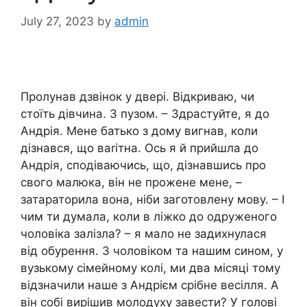
July 27, 2023
by
admin
Пролунав дзвінок у двері. Відкриваю, чи
стоїть дівчина. З пузом. – Здрастуйте, я до
Андрія. Мене батько з дому вигнав, коли
дізнався, що ваrітна. Ось я й прийшла до
Андрія, сподіваючись, що, дізнавшись про
свого малюка, він не прожене мене, –
затараторила вона, ніби заготовлену мову. – І
чим ти думала, коли в ліжко до одруженого
чоловіка залізла? – я мало не задихнулася
від обурення. З чоловіком та нашим сином, у
вузькому сімейному колі, ми два місяці тому
відзначили наше з Андрієм срібне весілля. А
він собі вирішив молодуху завести? У голові