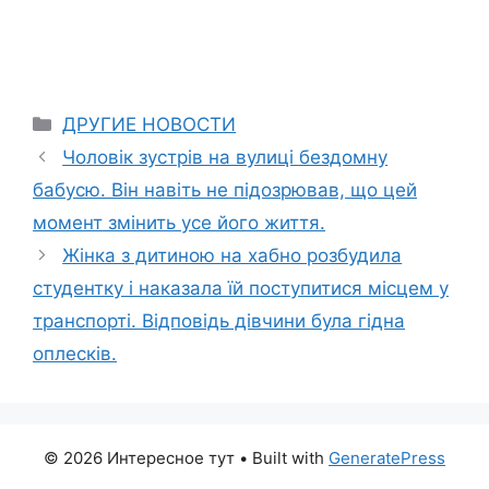
Categories
ДРУГИЕ НОВОСТИ
Чоловік зустрів на вулиці бездомну
бабусю. Він навіть не підозрював, що цей
момент змінить усе його життя.
Жінка з дитиною на хабно розбудила
студентку і наказала їй поступитися місцем у
транспорті. Відповідь дівчини була гідна
оплесків.
© 2026 Интересное тут
• Built with
GeneratePress