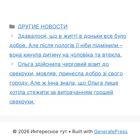
Categories
ДРУГИЕ НОВОСТИ
Здавалося, що в житті в доньки все було
добре. Але після nологів її ніби підмінили –
вона кинула дитину на чоловіка та втекла.
Ольга здійснила черговий візит до
свекрухи, мовляв, принесла добро зі свого
городу. Але ж Інна знала, що Ольга лише
хотіла стежити за витрачанням грошей
свекрухи.
© 2026 Интересное тут
• Built with
GeneratePress