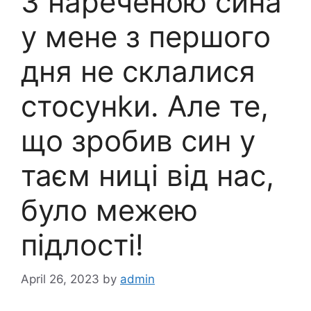
З нареченою сина
у мене з першого
дня не склалися
стосунkи. Але те,
що зробив син у
таєм ниці від нас,
було межею
підлості!
April 26, 2023
by
admin