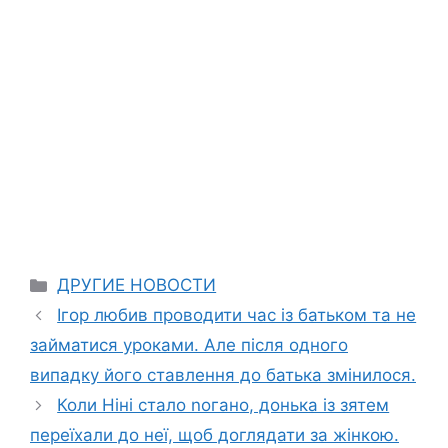
Categories
ДРУГИЕ НОВОСТИ
Ігор любив проводити час із батьком та не
займатися уроками. Але після одного
випадку його ставлення до батька змінилося.
Коли Ніні стало nогано, донька із зятем
переїхали до неї, щоб доглядати за жінкою.