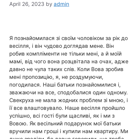
April 26, 2023
by
admin
Я познайомилася зі своїм чоловіком за рік до
весілля, і він чудово доглядав мене. Він
робив компліменти не тільки мені, а й моїй
мамі, від чого вона розцвітала на очах, адже
давно не чула таких слів. Коли Вова зробив
мені пропозицію, я, не роздумуючи,
погодилася. Наші батьки познайомилися і,
зважаючи на все, сподобалися один одному.
Свекруха не мала жодних проблем зі мною, і
її все влаштовувало. Наше весілля пройшло
успішно, всі гості були щасливі, як і ми з
Вовою. Як весільний подарунок мої батьки
вручили нам гроші і купили нам квартиру. Ми
дуже зраділи, бо давно говорили, що треба