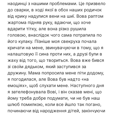
наодинці з нашими проблемами. Це призвело
до сварки, в ході якої в обох наших родичок
від крику надулися вени на шиї. Вова раптом
жартома підняв руку, вдаючи, що хоче
вдарити тітку, але вона різко рушила
головою, внаслідок чого сама потрапила по
його кулаку. Пізніше моя свекруха почала
кричати на мене, звинувачуючи в тому, що я
налаштовую її сина проти них, а друзі були в
жаху від того, що твориться. Вова вже бився
зі своїм дядьком, який заступився за
дружину. Мама попросила мене піти додому,
я погодилася, але Вова був надто «на
емоціях», щоб слухати мене. Наступного дня
я зателефонувала Вові, і він сказав мені, що
йому треба добре подумати, чи не був наш
шлюб помилкою, коли все йшло так погано,
починаючи від народження дітей, закінчуючи