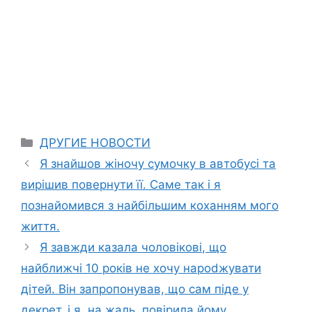
Categories
ДРУГИЕ НОВОСТИ
Я знайшов жіночу сумочку в автобусі та
вирішив повернути її. Саме так і я
познайомився з найбільшим коханням мого
життя.
Я завжди казала чоловікові, що
найближчі 10 років не хочу нароdжувати
дітей. Він запропонував, що сам піде у
декрет, і я, на жаль, повірила йому.