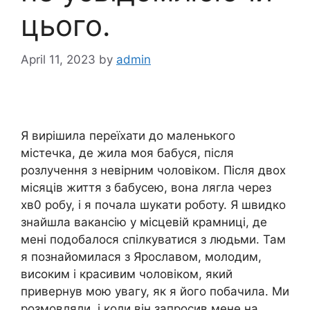
цього.
April 11, 2023
by
admin
Я вирішила переїхати до маленького
містечка, де жила моя бабуся, після
розлучення з невірним чоловіком. Після двох
місяців життя з бабусею, вона лягла через
хв0 робу, і я почала шукати роботу. Я швидко
знайшла вакансію у місцевій крамниці, де
мені подобалося спілкуватися з людьми. Там
я познайомилася з Ярославом, молодим,
високим і красивим чоловіком, який
привернув мою увагу, як я його побачила. Ми
розмовляли, і коли він запросив мене на