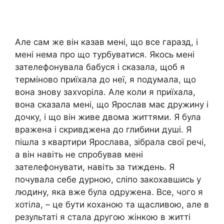
Але сам же він казав мені, що все гаразд, і
мені нема про що турбуватися. Якось мені
зателефонувала бабуся і сказала, щоб я
терміново приїхала до неї, я подумала, що
вона знову захvоріла. Але коли я приїхала,
вона сказала мені, що Ярослав має дружину і
дочку, і що він живе двома життями. Я була
вражена і скривджена до глибини душі. Я
пішла з квартири Ярослава, зібрала свої речі,
а він навіть не спробував мені
зателефонувати, навіть за тиждень. Я
почувала себе дурною, сліпо закохавшись у
людину, яка вже була одружена. Все, чого я
хотіла, – це бути коханою та щасливою, але в
результаті я стала другою жінкою в житті