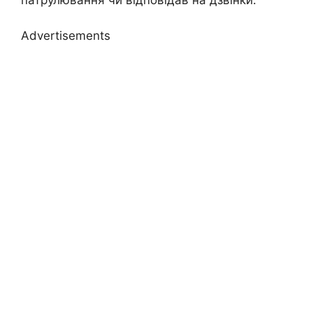
патрулювання чи відповідав на дзвінки.
Advertisements