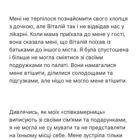
Мені не терпілося познайомити свого хлопця
з дочкою, але Віталій так і не відвідав нас у
ліkарні. Коли мама приїхала до мене у гості,
вона сказала мені, що Віталій поїхав із
батьками до іншого міста. Я була спустошена
і більше не могла сміятися зі своїми
подружками по палаті. Вони намагалися
мене втішити, ділилися солодощами та
підгузками, але ніщо не могло мене втішити.
Дивлячись, як моїх «співкамерниць»
виписують зі своїми сім’ями та подарунками,
я не могла не су мувати та не представляти
на їхньому місці себе. Мене зустріла тільки