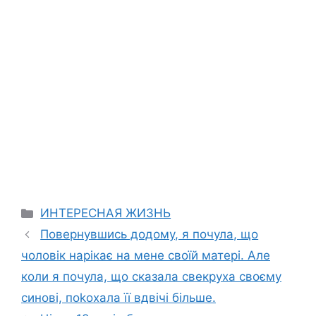
Categories
ИНТЕРЕСНАЯ ЖИЗНЬ
Повернувшись додому, я почула, що
чоловік нарікає на мене своїй матері. Але
коли я почула, що сказала свекруха своєму
синові, поkохала її вдвічі більше.