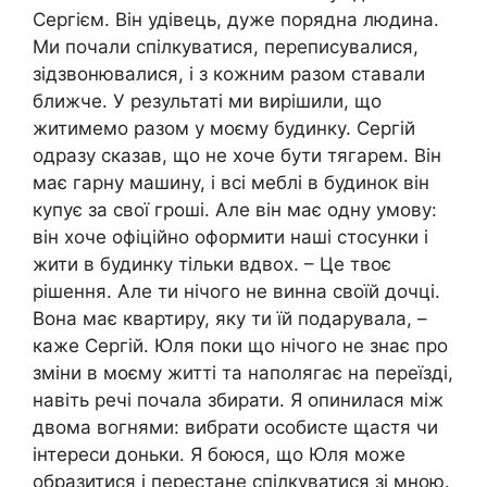
Сергієм. Він удівець, дуже порядна людина.
Ми почали спілкуватися, переписувалися,
зідзвонювалися, і з кожним разом ставали
ближче. У результаті ми вирішили, що
житимемо разом у моєму будинку. Сергій
одразу сказав, що не хоче бути тягарем. Він
має гарну машину, і всі меблі в будинок він
купує за свої гроші. Але він має одну умову:
він хоче офіційно оформити наші стосунки і
жити в будинку тільки вдвох. – Це твоє
рішення. Але ти нічого не винна своїй дочці.
Вона має квартиру, яку ти їй подарувала, –
каже Сергій. Юля поки що нічого не знає про
зміни в моєму житті та наполягає на переїзді,
навіть речі почала збирати. Я опинилася між
двома вогнями: вибрати особисте щастя чи
інтереси доньки. Я боюся, що Юля може
образитися і перестане спілкуватися зі мною.