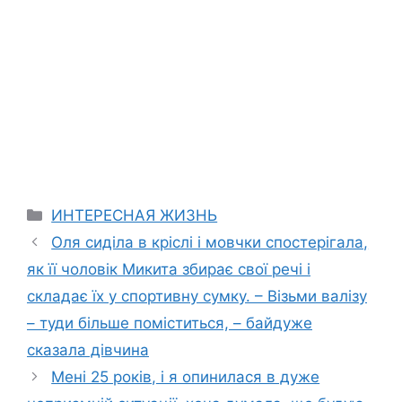
Categories
ИНТЕРЕСНАЯ ЖИЗНЬ
Оля сиділа в кріслі і мовчки спостерігала,
як її чоловік Микита збирає свої речі і
складає їх у спортивну сумку. – Візьми валізу
– туди більше поміститься, – байдуже
сказала дівчина
Мені 25 років, і я опинилася в дуже