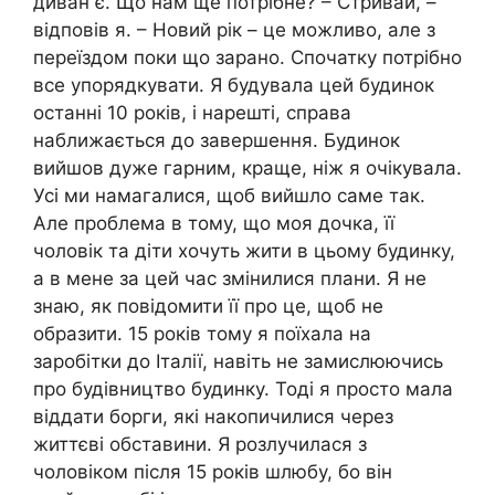
диван є. Що нам ще потрібне? – Стривай, –
відповів я. – Новий рік – це можливо, але з
переїздом поки що зарано. Спочатку потрібно
все упорядкувати. Я будувала цей будинок
останні 10 років, і нарешті, справа
наближається до завершення. Будинок
вийшов дуже гарним, краще, ніж я очікувала.
Усі ми намагалися, щоб вийшло саме так.
Але проблема в тому, що моя дочка, її
чоловік та діти хочуть жити в цьому будинку,
а в мене за цей час змінилися плани. Я не
знаю, як повідомити її про це, щоб не
образити. 15 років тому я поїхала на
заробітки до Італії, навіть не замислюючись
про будівництво будинку. Тоді я просто мала
віддати борги, які накопичилися через
життєві обставини. Я розлучилася з
чоловіком після 15 років шлюбу, бо він